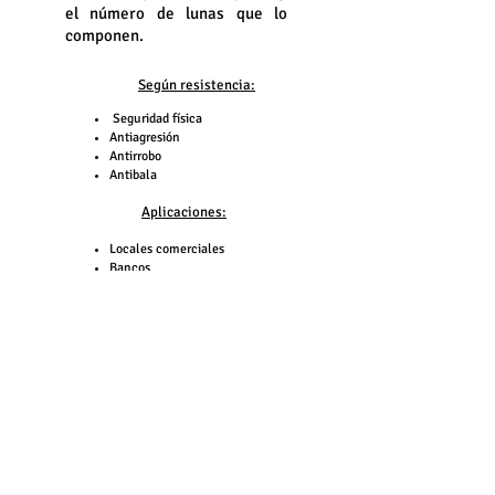
el número de lunas que lo
componen.
Según resistencia:
Seguridad física
Antiagresión
Antirrobo
Antibala
Aplicaciones:
Locales comerciales
Bancos
Barandillas/Escaleras
Suelos/Techos
Centros deportivos
Política de privacidad
|
Aviso legal